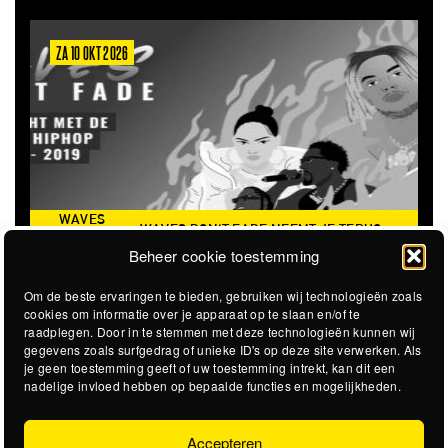
ZA 10 OKT 2026
WAVES
WAVES DON'T FADE NEEMT JE TERUG
DON’T
NAAR DE ICONISCHE ZOMER VAN 2016
Beheer cookie toestemming
FADE
Om de beste ervaringen te bieden, gebruiken wij technologieën zoals
cookies om informatie over je apparaat op te slaan en/of te
raadplegen. Door in te stemmen met deze technologieën kunnen wij
gegevens zoals surfgedrag of unieke ID's op deze site verwerken. Als
je geen toestemming geeft of uw toestemming intrekt, kan dit een
nadelige invloed hebben op bepaalde functies en mogelijkheden.
Accepteren