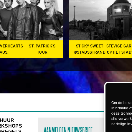
OVERHEARTS
ST. PATRICK'S
STICKY SWEET
STEVIGE GA
(AUS)
TOUR
@STADSSTRAND
OP HET STA
Om de beste
informatie o
deze techno
site verwerk
RHUUR
nadelige in
RKSHOPS
AANMELDEN NIEUWSBRIEF
SREGELS