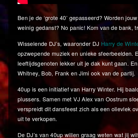
Ben je de ‘grote 40’ gepasseerd? Worden jouw 
weinig gedanst? No panic! Kom van de bank, tre
Wisselende DJ’s, waaronder DJ
Harry de Wint
opzwepende muziek en unieke sfeerbeelden. E
leeftijdsgenoten lekker uit je dak kunt gaan. En
Whitney, Bob, Frank en Jimi ook van de partij.
40up is een initiatief van Harry Winter. Hij ba
plussers. Samen met VJ Alex van Oostrum sloe
verspreidt dit dansfeest zich als een olievlek 
uit te verkopen.
De DJ’s van 40up willen graag weten wat jij wil