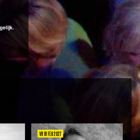
elijk.
VR 19 FEB 2027
Z