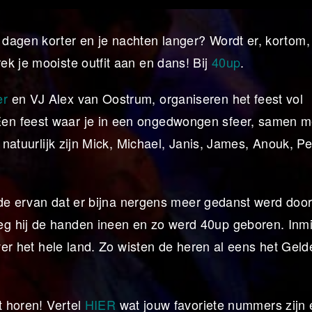
dagen korter en je nachten langer? Wordt er, kortom,
k je mooiste outfit aan en dans! Bij
40up
.
er
en VJ Alex van Oostrum, organiseren het feest vol
en feest waar je in een ongedwongen sfeer, samen m
 natuurlijk zijn Mick, Michael, Janis, James, Anouk, Pe
alde ervan dat er bijna nergens meer gedanst werd door
g hij de handen ineen en zo werd 40up geboren. Inm
over het hele land. Zo wisten de heren al eens het Ge
t horen! Vertel
HIER
wat jouw favoriete nummers zijn 