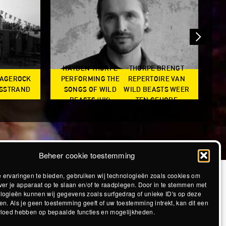
HAYDEN THORPE
THORPE BRENGT
RAGEROCK
PERFORMING THE
REPERTOIRE VAN
SO
DSSTRAND
SONGS OF WILD
WILD BEASTS WEER
BEASTS (UK)
TEN GEHORE
Beheer cookie toestemming
 ervaringen te bieden, gebruiken wij technologieën zoals cookies om
ver je apparaat op te slaan en/of te raadplegen. Door in te stemmen met
logieën kunnen wij gegevens zoals surfgedrag of unieke ID's op deze
en. Als je geen toestemming geeft of uw toestemming intrekt, kan dit een
vloed hebben op bepaalde functies en mogelijkheden.