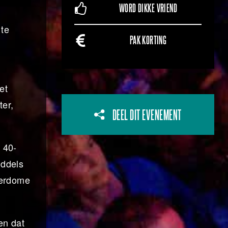
WORD DIKKE VRIEND
 te
PAK KORTING
et
ter,
DEEL DIT EVENEMENT
 40-
iddels
lderdome
en dat