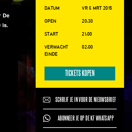
DATUM
VR 6 MRT 2015
r De
OPEN
20:30
 is.
START
21:00
VERWACHT
02:00
EINDE
TICKETS KOPEN
SCHRIJF JE IN VOOR DE NIEUWSBRIEF
ABONNEER JE OP DE KF WHATSAPP