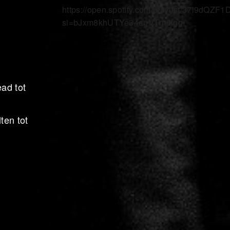
https://open.spotify.com/playlist/37i9
si=bJxm8khUTYe34agVTm6lgg
ead tot
ten tot