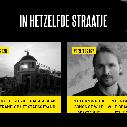
IN HETZELFDE STRAATJE
 2026
VR 19 FEB 2027
HAYDEN THORPE
THORPE
SWEET
STEVIGE GARAGEROCK
PERFORMING THE
REPERTO
TRAND
OP HET STADSSTRAND
SONGS OF WILD
WILD BEA
BEASTS (UK)
TEN G