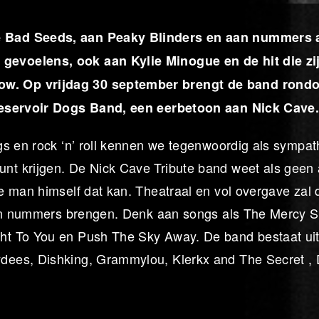
e Bad Seeds, aan Peaky Blinders en aan nummers 
evoelens, ook aan Kylie Minogue en de hit die zi
w. Op vrijdag 30 september brengt de band rond
 Reservoir Dogs Band, een eerbetoon aan Nick Cave
gs en rock ‘n’ roll kennen we tegenwoordig als sympat
t krijgen. De Nick Cave Tribute band weet als geen
e man himself dat kan. Theatraal en vol overgave zal 
 aan nummers brengen. Denk aan songs als The Mercy S
ht To You en Push The Sky Away. De band bestaat ui
dees, Dishking, Grammylou, Klerkx and The Secret ,