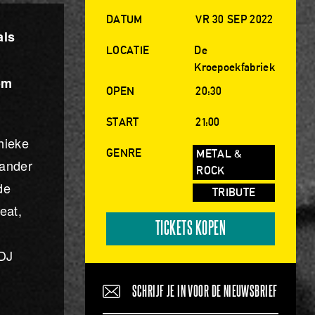
DATUM
VR 30 SEP 2022
als
LOCATIE
De
j
Kroepoekfabriek
om
OPEN
20:30
.
START
21:00
hieke
GENRE
METAL &
 ander
ROCK
de
TRIBUTE
eat,
TICKETS KOPEN
t
 DJ
SCHRIJF JE IN VOOR DE NIEUWSBRIEF