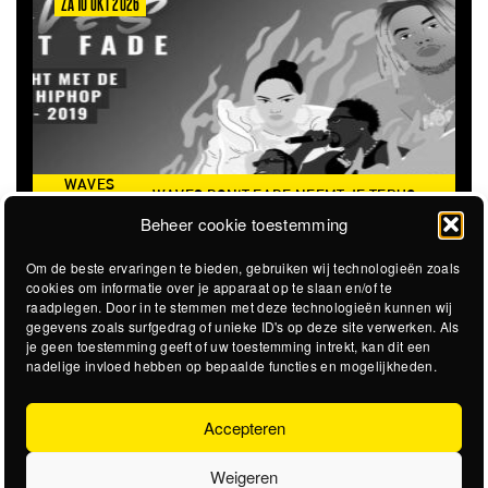
OKT 2026
ZA 6 MRT 2027
ES
WAVES DON'T FADE NEEMT JE TERUG
’T
THE CLOVER
NAAR DE ICONISCHE ZOMER VAN 2016
Beheer cookie toestemming
DE
Om de beste ervaringen te bieden, gebruiken wij technologieën zoals
cookies om informatie over je apparaat op te slaan en/of te
raadplegen. Door in te stemmen met deze technologieën kunnen wij
gegevens zoals surfgedrag of unieke ID's op deze site verwerken. Als
je geen toestemming geeft of uw toestemming intrekt, kan dit een
nadelige invloed hebben op bepaalde functies en mogelijkheden.
Accepteren
Weigeren