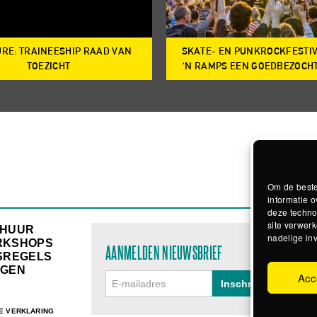
RE: TRAINEESHIP RAAD VAN
SKATE- EN PUNKROCKFESTI
TOEZICHT
‘N RAMPS EEN GOEDBEZOCH
Om de beste
informatie o
deze techno
site verwerk
RHUUR
nadelige in
RKSHOPS
AANMELDEN NIEUWSBRIEF
SREGELS
GEN
Acc
E VERKLARING