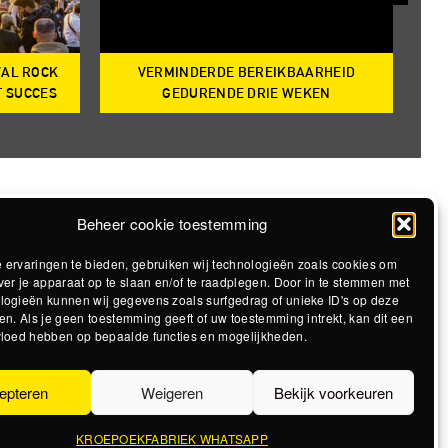
VAL ROCK
VERMINDERDE BEREIKBAARHEID
T
T SUCCES
GEDURENDE DRIE WEKEN
Beheer cookie toestemming
 ervaringen te bieden, gebruiken wij technologieën zoals cookies om
ver je apparaat op te slaan en/of te raadplegen. Door in te stemmen met
logieën kunnen wij gegevens zoals surfgedrag of unieke ID's op deze
en. Als je geen toestemming geeft of uw toestemming intrekt, kan dit een
vloed hebben op bepaalde functies en mogelijkheden.
epteren
Weigeren
Bekijk voorkeuren
KROEPOEKFABRIEK WHATSAPP