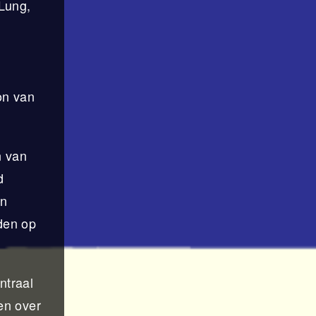
 Lung,
on van
n van
d
en
den op
ntraal
en over