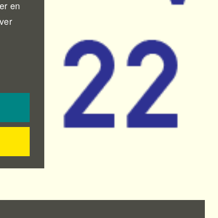
er en
ever