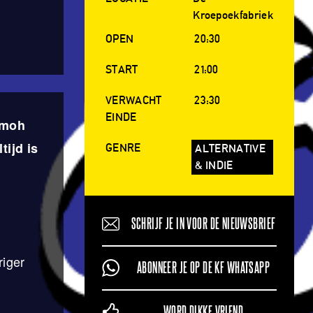
Kroepoekfabriek
OPEN
20:30
START
21:00
VERWACHT
23:30
EINDE
amoh
tijd is
GENRE
ALTERNATIVE
& INDIE
SCHRIJF JE IN VOOR DE NIEUWSBRIEF
riger
ABONNEER JE OP DE KF WHATSAPP
WORD DIKKE VRIEND