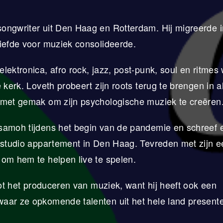
ongwriter uit Den Haag en Rotterdam. Hij migreerde 
liefde voor muziek consolideerde.
lektronica, afro rock, jazz, post-punk, soul en ritmes
kerk. Loveth probeert zijn roots terug te brengen in al
 met gemak om zijn psychologische muziek te creëren
esamoh tijdens het begin van de pandemie en schreef 
n studio appartement in Den Haag. Tevreden met zijn e
 om hem te helpen live te spelen.
tot het produceren van muziek, want hij heeft ook een
aar ze opkomende talenten uit het hele land present