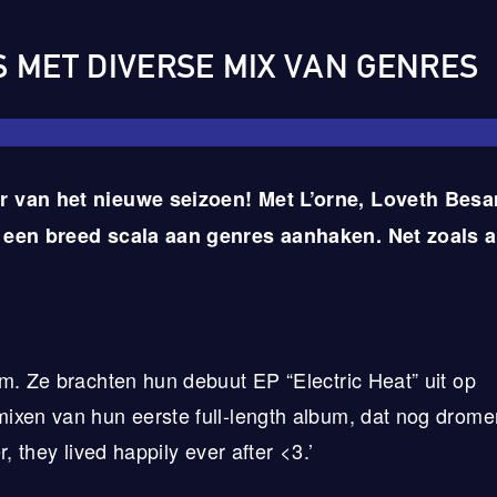
 MET DIVERSE MIX VAN GENRES
er van het nieuwe seizoen! Met L’orne, Loveth Bes
 een breed scala aan genres aanhaken. Net zoals al
m. Ze brachten hun debuut EP “Electric Heat” uit op
ixen van hun eerste full-length album, dat nog drome
r, they lived happily ever after <3.’