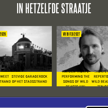
IN HETZELFDE STRAATJE
 2026
VR 19 FEB 2027
HAYDEN THORPE
THORPE
SWEET
STEVIGE GARAGEROCK
PERFORMING THE
REPERTO
TRAND
OP HET STADSSTRAND
SONGS OF WILD
WILD BEA
BEASTS (UK)
TEN G