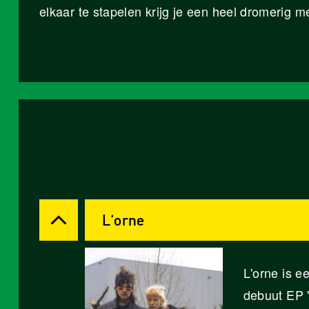
elkaar te stapelen krijg je een heel dromerig m
L'orne
L'orne is e
debuut EP "