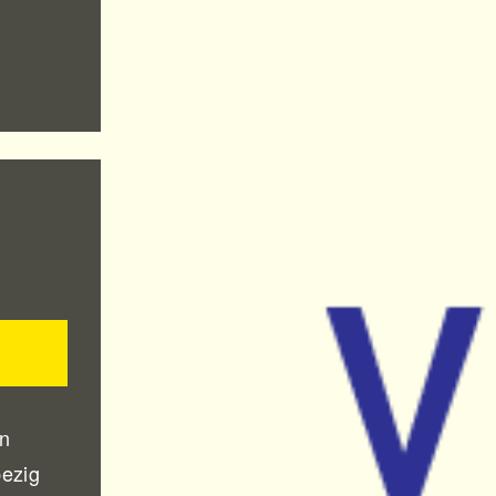
un
bezig