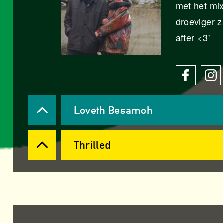
met het mix
droeviger za
after <3'
Loveth Besamoh
Thrilled