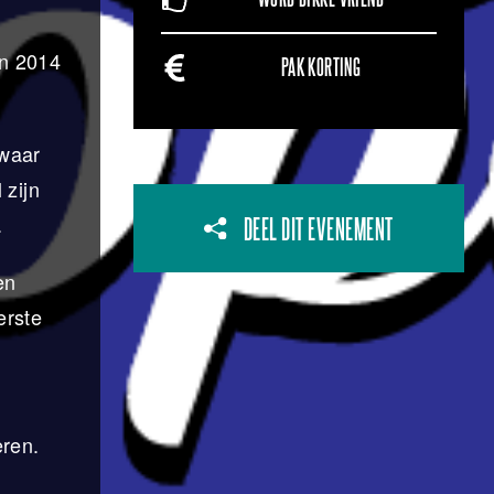
in 2014
PAK KORTING
 waar
 zijn
.
DEEL DIT EVENEMENT
en
erste
eren.