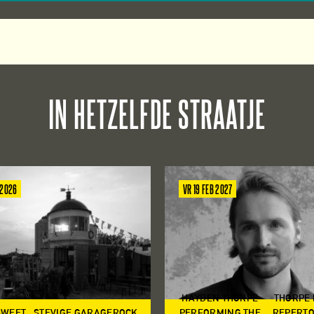
IN HETZELFDE STRAATJE
 2026
VR 19 FEB 2027
HAYDEN THORPE
THORPE
SWEET
STEVIGE GARAGEROCK
PERFORMING THE
REPERTO