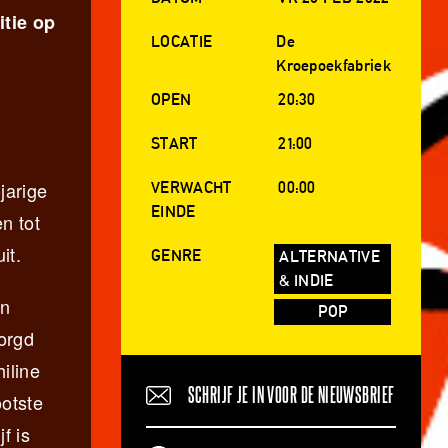
itie op
LOCATIE
De
Kroepoekfabriek
OPEN
20:30
START
21:00
jarige
VERWACHT
00:00
EINDE
n tot
it.
GENRE
ALTERNATIVE
& INDIE
en
POP
zorgd
hiline
SCHRIJF JE IN VOOR DE NIEUWSBRIEF
ootste
f is