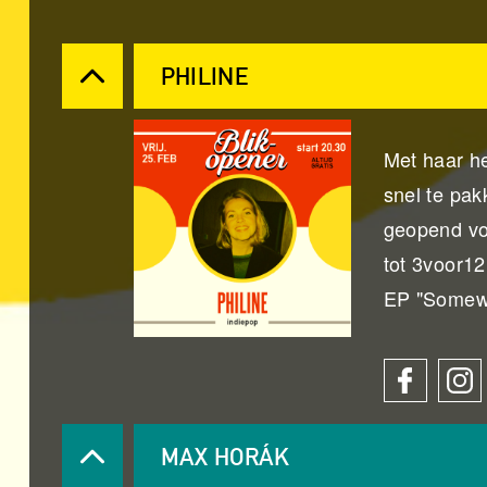
PHILINE
Met haar he
snel te pak
geopend vo
tot 3voor12
EP "Somewhe
MAX HORÁK