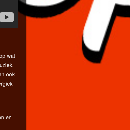
 op wat
uziek.
dan ook
ergiek
en en