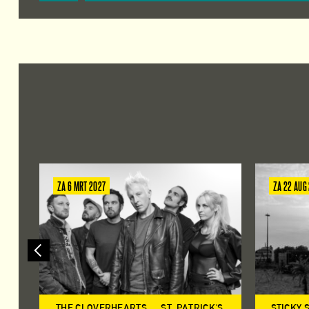
ZA 6 MRT 2027
ZA 22 AUG
THE CLOVERHEARTS
ST. PATRICK'S
STICKY 