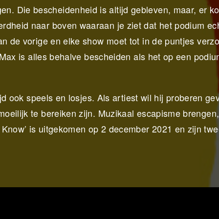
. Die bescheidenheid is altijd gebleven, maar, er k
rdheid naar boven waaraan je ziet dat het podium ech
an de vorige en elke show moet tot in de puntjes verz
g. Max is alles behalve bescheiden als het op een podi
ijd ook speels en losjes. Als artiest wil hij proberen g
eilijk te bereiken zijn. Muzikaal escapisme brengen, 
u Know’ is uitgekomen op 2 december 2021 en zijn tw