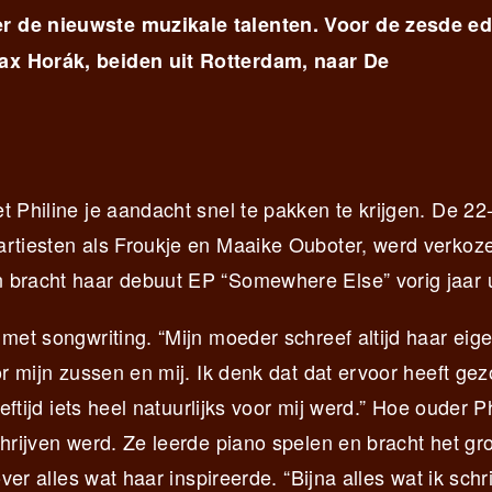
r de nieuwste muzikale talenten. Voor de zesde ed
ax Horák, beiden uit Rotterdam, naar De
 Philine je aandacht snel te pakken te krijgen. De 22-
artiesten als Froukje en Maaike Ouboter, werd verkoze
 bracht haar debuut EP “Somewhere Else” vorig jaar u
 met songwriting. “Mijn moeder schreef altijd haar eig
or mijn zussen en mij. Ik denk dat dat ervoor heeft ge
eftijd iets heel natuurlijks voor mij werd.” Hoe ouder P
chrijven werd. Ze leerde piano spelen en bracht het gr
ver alles wat haar inspireerde. “Bijna alles wat ik schrij