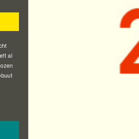
cht
ft al
kozen
ebuut