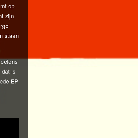
omt op
t zijn
orgd
um staan
evoelens
dat is
eede EP