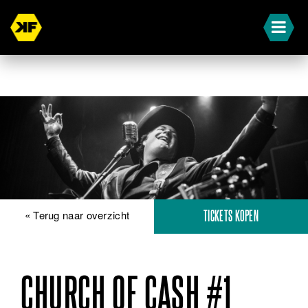
« Terug naar overzicht
TICKETS KOPEN
CHURCH OF CASH #1