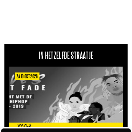
IN HETZELFDE STRAATJE
ZA 10 OKT 2026
WAVES
WAVES DON'T FADE NEEMT JE TERUG
DON’T