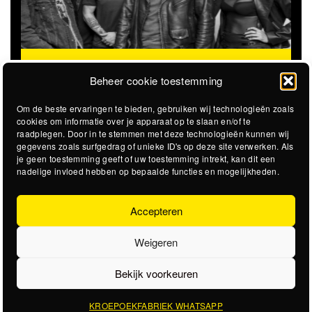
STICKY SWEET
STEVIGE GARAGEROCK OP HET
@STADSSTRAND
STADSSTRAND
Beheer cookie toestemming
Om de beste ervaringen te bieden, gebruiken wij technologieën zoals
cookies om informatie over je apparaat op te slaan en/of te
raadplegen. Door in te stemmen met deze technologieën kunnen wij
gegevens zoals surfgedrag of unieke ID's op deze site verwerken. Als
je geen toestemming geeft of uw toestemming intrekt, kan dit een
nadelige invloed hebben op bepaalde functies en mogelijkheden.
Accepteren
Weigeren
Bekijk voorkeuren
KROEPOEKFABRIEK WHATSAPP