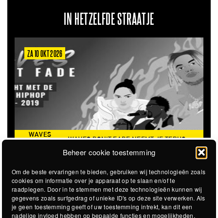
IN HETZELFDE STRAATJE
A 10 OKT 2026
ZA 6 MRT
WAVES
WAVES DON'T FADE NEEMT JE TERUG
DON’T
THE CLO
NAAR DE ICONISCHE ZOMER VAN 2016
Beheer cookie toestemming
FADE
Om de beste ervaringen te bieden, gebruiken wij technologieën zoals
cookies om informatie over je apparaat op te slaan en/of te
raadplegen. Door in te stemmen met deze technologieën kunnen wij
gegevens zoals surfgedrag of unieke ID's op deze site verwerken. Als
je geen toestemming geeft of uw toestemming intrekt, kan dit een
nadelige invloed hebben op bepaalde functies en mogelijkheden.