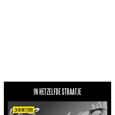
IN HETZELFDE STRAATJE
26
ZA 6 MRT 2027