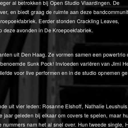
eger al betrokken bij Open Studio Vlaardingen. De
 over, en biedt graag de ruimte aan deze bandcommuni
Kroepoekfabriek. Eerder stonden Crackling Leaves,
p deze avonden in De Kroepoekfabriek.
zikanten uit Den Haag. Ze vormen samen een powertrio 
elfbenoemde Sunk Pock! Invloeden variëren van Jimi H
liefde voor live performen en in de studio opnemen ge
de uit vier leden: Rosanne Elshoff, Nathalie Leushuis,
jaar geleden bij elkaar om covers te spelen, maar h
ele nummers nam het al snel over. Hun tweede single,