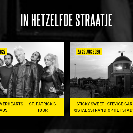
IN HETZELFDE STRAATJE
2027
ZA 22 AUG 2026
OVERHEARTS
ST. PATRICK'S
STICKY SWEET
STEVIGE GA
(AUS)
TOUR
@STADSSTRAND
OP HET STA