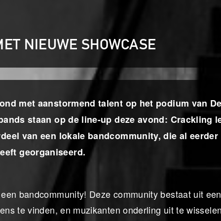
MET NIEUWE SHOWCASE
avond met aanstormend talent op het podium van D
 bands staan op de line-up deze avond: Crackling l
rdeel van een lokale bandcommunity, die al eerder
eeft georganiseerd.
 een bandcommunity! Deze community bestaat uit een
ns te vinden, en muzikanten onderling uit te wissele