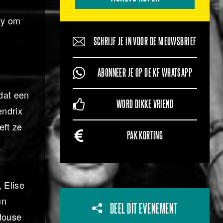
ty om
SCHRIJF JE IN VOOR DE NIEUWSBRIEF
ABONNEER JE OP DE KF WHATSAPP
dat een
WORD DIKKE VRIEND
endrix
eft ze
PAK KORTING
 Elise
un
DEEL DIT EVENEMENT
 House