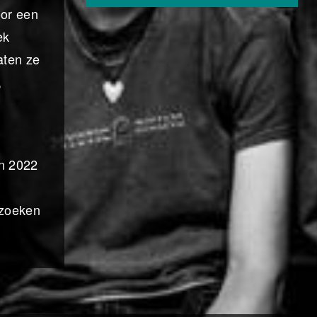
oor een
ek
aten ze
,
in 2022
 zoeken