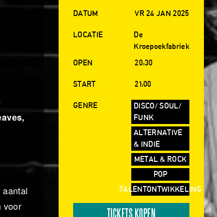
DATUM
VR 24 JAN 2025
LOCATIE
De
Kroepoekfabriek
OPEN
20:30
START
21:00
e
GENRE
DISCO/ SOUL/
eaves,
FUNK
ALTERNATIVE
& INDIE
METAL & ROCK
POP
 aantal
TALENTONTWIKKELING
n voor
TICKETS KOPEN