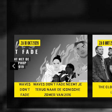
ZA 10 OKT 2026
ZA 6 MRT 
WAVES
WAVES DON'T FADE NEEMT JE
THE CL
N
DON’T
TERUG NAAR DE ICONISCHE
TS
FADE
ZOMER VAN 2016