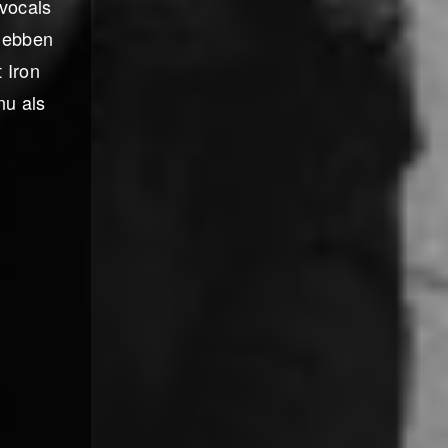
 vocals
 hebben
 Iron
nu als