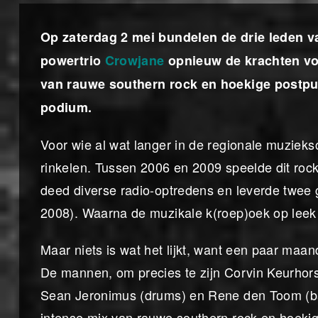
Op zaterdag 2 mei bundelen de drie leden 
powertrio
Crowjane
opnieuw de krachten voo
van rauwe southern rock en hoekige postpu
podium.
Voor wie al wat langer in de regionale muziek
rinkelen. Tussen 2006 en 2009 speelde dit rock
deed diverse radio-optredens en leverde twee
2008). Waarna de muzikale k(roep)oek op lee
Maar niets is wat het lijkt, want een paar maa
De mannen, om precies te zijn Corvin Keurhorst
Sean Jeronimus (drums) en Rene den Toom (ba
intense mix van rauwe southern rock en hoeki