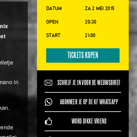
DATUM
ZA 2 MEI 2015
OPEN
20:30
mix
et
START
21:00
TICKETS KOPEN
lletje
mano in
SCHRIJF JE IN VOOR DE NIEUWSBRIEF
ABONNEER JE OP DE KF WHATSAPP
kan.
WORD DIKKE VRIEND
rende
nmalig)