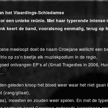
van het Vlaardings-Schiedamse
r een unieke reünie. Met haar typerende intense 
nk keert de band, vooralsnog eenmalig, terug op h
scene meeloopt doet de naam Crowjane wellicht een be
trio op zo’n beetje elk muziekpodium in de regio,
 goed ontvangen EP’s af (Small Tragedies in 2006, Hu
k…
nden geleden kroop het bloed weer waar het niet gaan 
 (zang/gitaar),
s), moesten en zouden weer spelen. En met de type
ge postpunk keert Crowjane zodoende (vooralsnog ee