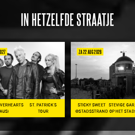
IN HETZELFDE STRAATJE
2027
ZA 22 AUG 2026
OVERHEARTS
ST. PATRICK'S
STICKY SWEET
STEVIGE GA
(AUS)
TOUR
@STADSSTRAND
OP HET STA