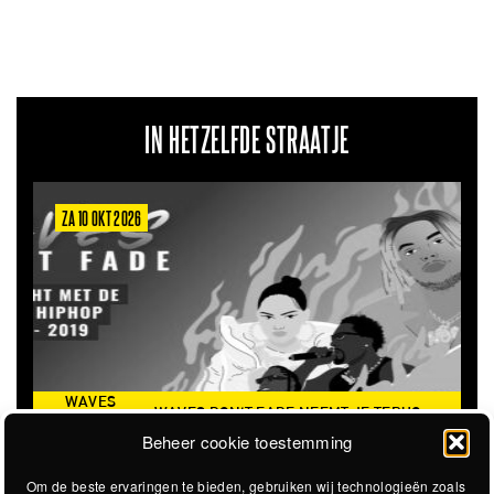
IN HETZELFDE STRAATJE
ZA 10 OKT 2026
WAVES
WAVES DON'T FADE NEEMT JE TERUG
DON’T
NAAR DE ICONISCHE ZOMER VAN 2016
Beheer cookie toestemming
FADE
Om de beste ervaringen te bieden, gebruiken wij technologieën zoals