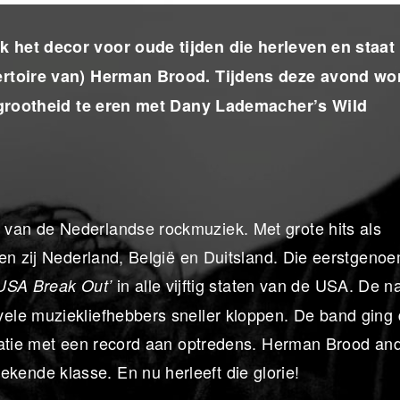
 het decor voor oude tijden die herleven en staat
pertoire van) Herman Brood. Tijdens deze avond wor
ze grootheid te eren met Dany Lademacher’s Wild
van de Nederlandse rockmuziek. Met grote hits als
en zij Nederland, België en Duitsland. Die eerstgenoe
in alle vijftig staten van de USA. De 
 USA Break Out’
ele muziekliefhebbers sneller kloppen. De band ging
satie met een record aan optredens. Herman Brood an
nde klasse. En nu herleeft die glorie!