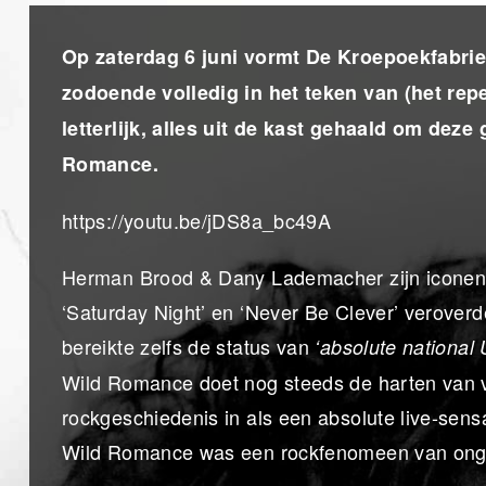
Op zaterdag 6 juni vormt De Kroepoekfabriek
zodoende volledig in het teken van (het re
letterlijk, alles uit de kast gehaald om de
Romance.
https://youtu.be/jDS8a_bc49A
Herman Brood & Dany Lademacher zijn iconen 
‘Saturday Night’ en ‘Never Be Clever’ veroverd
bereikte zelfs de status van
‘absolute national
Wild Romance doet nog steeds de harten van v
rockgeschiedenis in als een absolute live-sen
Wild Romance was een rockfenomeen van ongeke