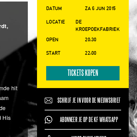
DATUM
ZA 6 JUN 2015
LOCATIE
DE
dt,
KROEPOEKFABRIEK
OPEN
20:30
START
22:00
TICKETS KOPEN
mde hit
naam
SCHRIJF JE IN VOOR DE NIEUWSBRIEF
 de
d His
ABONNEER JE OP DE KF WHATSAPP