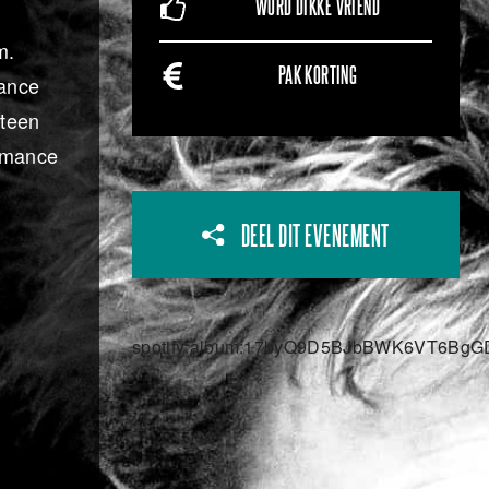
WORD DIKKE VRIEND
m.
PAK KORTING
mance
eteen
Romance
DEEL DIT EVENEMENT
spotify:album:17byQ9D5BJbBWK6VT6BgG