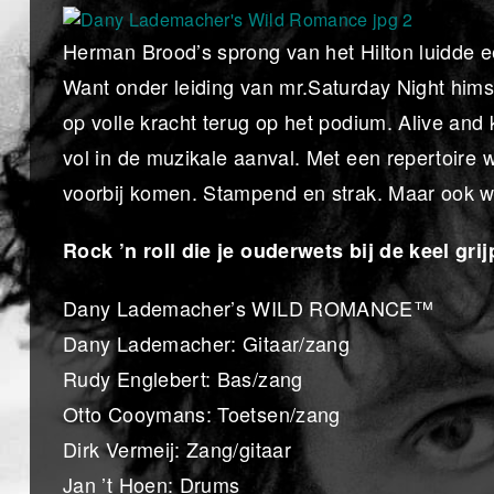
Herman Brood’s sprong van het Hilton luidde een 
Want onder leiding van mr.Saturday Night hims
op volle kracht terug op het podium. Alive a
vol in de muzikale aanval. Met een repertoire
voorbij komen. Stampend en strak. Maar ook w
Rock ’n roll die je ouderwets bij de keel grij
Dany Lademacher’s WILD ROMANCE™
Dany Lademacher: Gitaar/zang
Rudy Englebert: Bas/zang
Otto Cooymans: Toetsen/zang
Dirk Vermeij: Zang/gitaar
Jan ’t Hoen: Drums