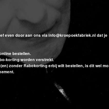
eef even door aan ons via
info@kroepoekfabriek.nl
dat je
online bestellen.
o-korting worden verstrekt.
) zonder Rabokorting erbij wilt bestellen, is dit wel mog
enement.