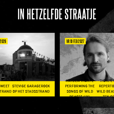
IN HETZELFDE STRAATJE
 2026
VR 19 FEB 2027
HAYDEN THORPE
THORPE
SWEET
STEVIGE GARAGEROCK
PERFORMING THE
REPERTO
TRAND
OP HET STADSSTRAND
SONGS OF WILD
WILD BEA
BEASTS (UK)
TEN G