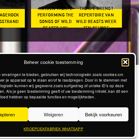
HAYDEN THORPE
THORPE BRENGT
RAGEROCK
PERFORMING THE
REPERTOIRE VAN
SO
DSSTRAND
SONGS OF WILD
WILD BEASTS WEER
BEASTS (UK)
TEN GEHORE
Beheer cookie toestemming
 ervaringen te bieden, gebruiken wij technologieën zoals cookies om
ver je apparaat op te slaan en/of te raadplegen. Door in te stemmen met
logieën kunnen wij gegevens zoals surfgedrag of unieke ID's op deze
en. Als je geen toestemming geeft of uw toestemming intrekt, kan dit een
vloed hebben op bepaalde functies en mogelijkheden.
epteren
Weigeren
Bekijk voorkeuren
KROEPOEKFABRIEK WHATSAPP
Realisatie The MindOffice