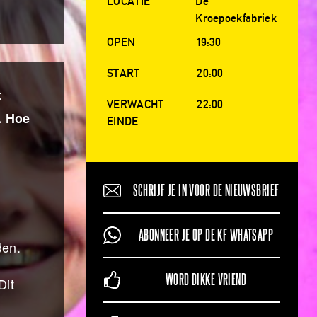
LOCATIE
De
Kroepoekfabriek
OPEN
19:30
START
20:00
t
VERWACHT
22:00
. Hoe
EINDE
SCHRIJF JE IN VOOR DE NIEUWSBRIEF
ABONNEER JE OP DE KF WHATSAPP
den.
WORD DIKKE VRIEND
Dit