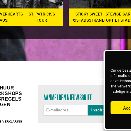
OVERHEARTS
ST. PATRICK'S
STICKY SWEET
STEVIGE GA
(AUS)
TOUR
@STADSSTRAND
OP HET STA
Om de beste
informatie o
deze techno
site verwerk
RHUUR
nadelige in
RKSHOPS
AANMELDEN NIEUWSBRIEF
SREGELS
GEN
Acc
E VERKLARING