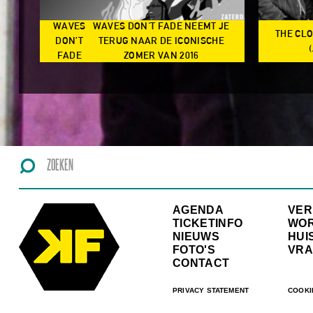
WAVES
WAVES DON'T FADE NEEMT JE
THE CL
N
DON’T
TERUG NAAR DE ICONISCHE
TS
FADE
ZOMER VAN 2016
AGENDA
VE
TICKETINFO
WO
NIEUWS
HUI
FOTO'S
VRA
CONTACT
PRIVACY STATEMENT
COOKI