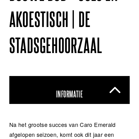
AKOESTISCH | DE
STADSGEHOORZAAL
INFORMATIE
Na het grootse succes van Caro Emerald
afgelopen seizoen, komt ook dit jaar een