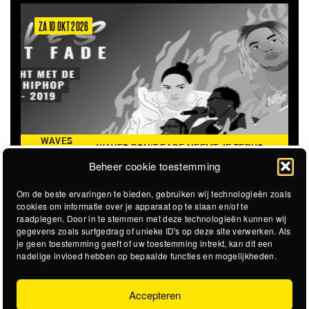
ZA 10 OKT 2026
WAVES
WAVES DON'T FADE NEEMT JE TERUG
DON’T
NAAR DE ICONISCHE ZOMER VAN 2016
Beheer cookie toestemming
FADE
Om de beste ervaringen te bieden, gebruiken wij technologieën zoals
cookies om informatie over je apparaat op te slaan en/of te
raadplegen. Door in te stemmen met deze technologieën kunnen wij
gegevens zoals surfgedrag of unieke ID's op deze site verwerken. Als
je geen toestemming geeft of uw toestemming intrekt, kan dit een
nadelige invloed hebben op bepaalde functies en mogelijkheden.
Accepteren