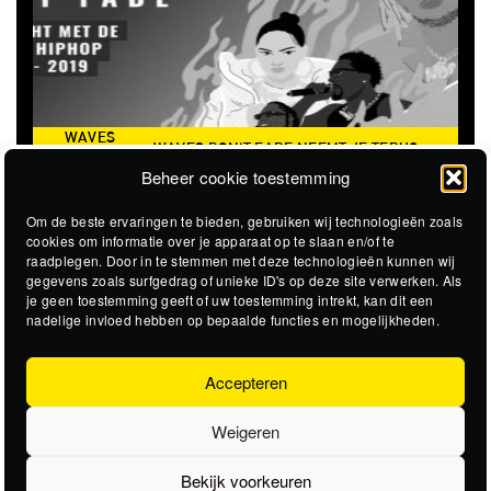
WAVES
WAVES DON'T FADE NEEMT JE TERUG
DON’T
NAAR DE ICONISCHE ZOMER VAN 2016
Beheer cookie toestemming
FADE
Om de beste ervaringen te bieden, gebruiken wij technologieën zoals
cookies om informatie over je apparaat op te slaan en/of te
raadplegen. Door in te stemmen met deze technologieën kunnen wij
gegevens zoals surfgedrag of unieke ID's op deze site verwerken. Als
je geen toestemming geeft of uw toestemming intrekt, kan dit een
nadelige invloed hebben op bepaalde functies en mogelijkheden.
Accepteren
Weigeren
Bekijk voorkeuren