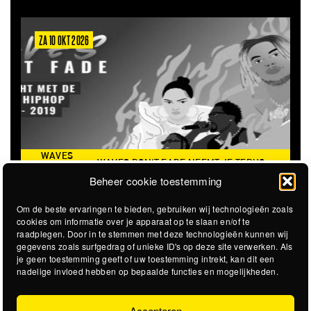
ZA 10 OKT 2026
WAVES
WAVES DON'T FADE NEEMT JE TERUG
DON’T
NAAR DE ICONISCHE ZOMER VAN 2016
Beheer cookie toestemming
FADE
Om de beste ervaringen te bieden, gebruiken wij technologieën zoals
cookies om informatie over je apparaat op te slaan en/of te
raadplegen. Door in te stemmen met deze technologieën kunnen wij
gegevens zoals surfgedrag of unieke ID's op deze site verwerken. Als
je geen toestemming geeft of uw toestemming intrekt, kan dit een
nadelige invloed hebben op bepaalde functies en mogelijkheden.
Accepteren