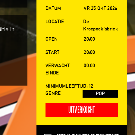
DATUM
VR 25 OKT 2024
LOCATIE
De
tie in
Kroepoekfabriek
OPEN
20:00
START
20:00
VERWACHT
00:00
EINDE
MINIMUMLEEFTIJD: 12
GENRE
POP
UITVERKOCHT