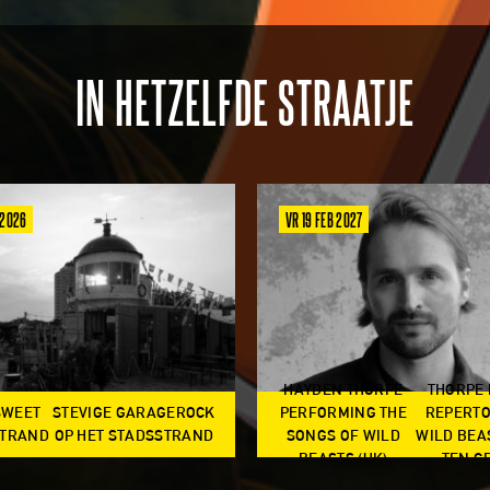
IN HETZELFDE STRAATJE
 2026
VR 19 FEB 2027
HAYDEN THORPE
THORPE
SWEET
STEVIGE GARAGEROCK
PERFORMING THE
REPERTO
TRAND
OP HET STADSSTRAND
SONGS OF WILD
WILD BEA
BEASTS (UK)
TEN G