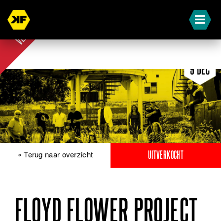
UIT-
VERKOCHT
« Terug naar overzicht
UITVERKOCHT
FLOYD FLOWER PROJECT