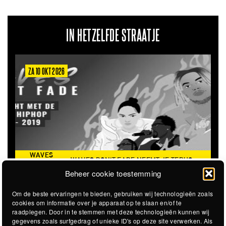
IN HETZELFDE STRAATJE
ZA 10 OKT 2026
ZA 6
WAVES
WAVES DON'T FADE NEEMT JE TERUG
DON’T
THE 
NAAR DE ICONISCHE ZOMER VAN 2016
Beheer cookie toestemming
FADE
Om de beste ervaringen te bieden, gebruiken wij technologieën zoals
cookies om informatie over je apparaat op te slaan en/of te
raadplegen. Door in te stemmen met deze technologieën kunnen wij
gegevens zoals surfgedrag of unieke ID's op deze site verwerken. Als