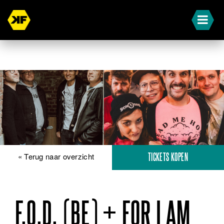
« Terug naar overzicht
TICKETS KOPEN
F.O.D. (BE) + FOR I AM