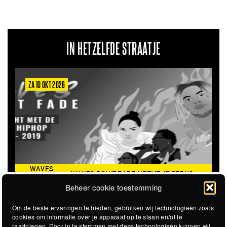
IN HETZELFDE STRAATJE
ZA 6 MRT 2027
FADE NEEMT JE TERUG
THE CLOVERHEARTS (AUS)
ST. PATR
ISCHE ZOMER VAN 2016
Beheer cookie toestemming
Om de beste ervaringen te bieden, gebruiken wij technologieën zoals
cookies om informatie over je apparaat op te slaan en/of te
raadplegen. Door in te stemmen met deze technologieën kunnen wij