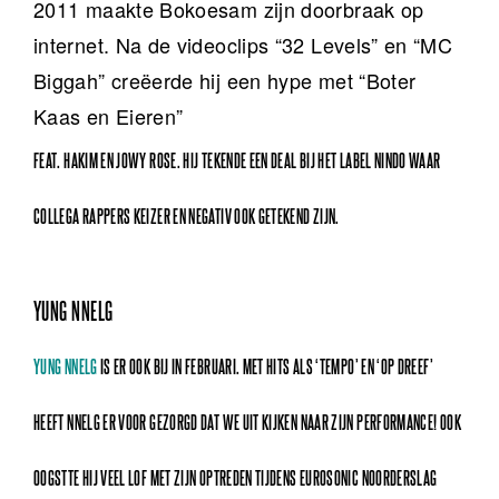
2011 maakte Bokoesam zijn doorbraak op
internet. Na de videoclips “32 Levels” en “MC
Biggah” creëerde hij een hype met “Boter
Kaas en Eieren”
FEAT. HAKIM EN JOWY ROSE. HIJ TEKENDE EEN DEAL BIJ HET LABEL NINDO WAAR
COLLEGA RAPPERS KEIZER EN NEGATIV OOK GETEKEND ZIJN.
YUNG NNELG
YUNG NNELG
IS ER OOK BIJ IN FEBRUARI. MET HITS ALS ‘TEMPO’ EN ‘OP DREEF’
HEEFT NNELG ER VOOR GEZORGD DAT WE UIT KIJKEN NAAR ZIJN PERFORMANCE! OOK
OOGSTTE HIJ VEEL LOF MET ZIJN OPTREDEN TIJDENS EUROSONIC NOORDERSLAG