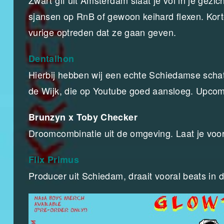
Zwart gif uit Amsterdam slaat je vol in je gezi
sjansen op RnB of gewoon keihard flexen. Kort
vurige optreden dat ze gaan geven.
Dentalhon
Hierbij hebben wij een echte Schiedamse schat
de Wijk, die op Youtube goed aansloeg. Upcomin
Brunzyn x Toby Checker
Droomcombinatie uit de omgeving. Laat je voor
Flix Primus
Producer uit Schiedam, draait vooral beats in d