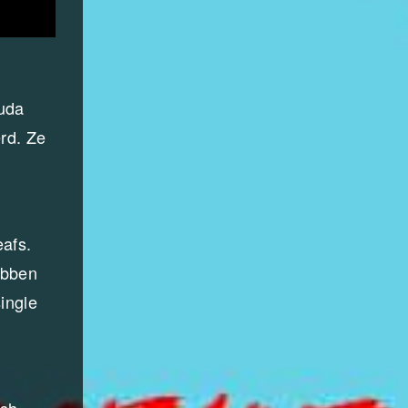
ouda
rd. Ze
afs.
ebben
ingle