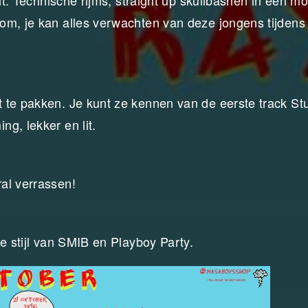
cht. Technische rijms, straight up skullbashen in een m
om, je kan alles verwachten van deze jongens tijdens
 te pakken. Je kunt ze kennen van de eerste track St
g, lekker en lit.
al verrassen!
e stijl van SMIB en Playboy Party.