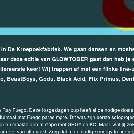
os in De Kroepoekfabriek. We gaan dansen en mosh
naar deze editie van GLOWTOBER gaat dan heb je 
lereerste keer! Wij trappen af met een flinke line-
, BeastBoys, Godu, Black Acid, Flix Primus, Den
van Ray Fuego. Deze losgeslagen pup heeft al de nodige dosis
allemaal met Fuego parasimpre. Dit was zijn eerste soloprojec
door en maakte een mixtape met GRGY en KC. Maar, wat jij ze
r deel van uit maakt. Zorg dat je de nodige energy in neemt