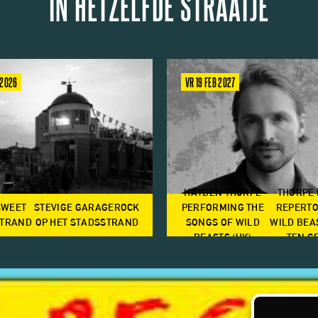
IN HETZELFDE STRAATJE
 2026
VR 19 FEB 2027
HAYDEN THORPE
THORPE
SWEET
STEVIGE GARAGEROCK
PERFORMING THE
REPERTO
TRAND
OP HET STADSSTRAND
SONGS OF WILD
WILD BEA
BEASTS (UK)
TEN G