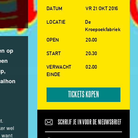
DATUM
VR 21 OKT 2016
LOCATIE
De
Kroepoekfabriek
OPEN
20:00
en op
START
20:30
een
VERWACHT
02:00
up,
EINDE
talhon
TICKETS KOPEN
t.
SCHRIJF JE IN VOOR DE NIEUWSBRIEF
ker wel
, want