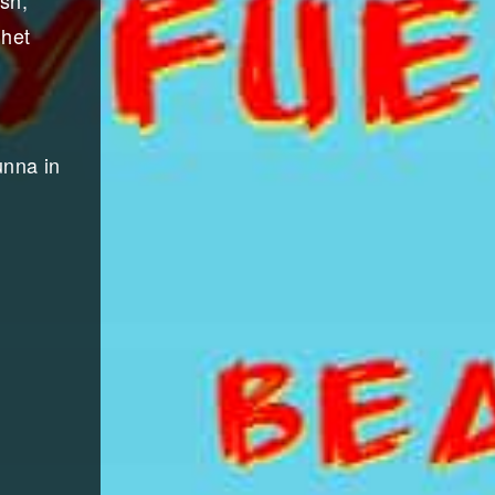
osh,
 het
unna in