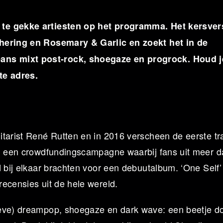
 te gekke artiesten op het programma. Het kersver
thering en Rosemary & Garlic en zoekt het in de
ns mixt post-rock, shoegaze en progrock. Houd j
te adres.
itarist René Rutten en in 2016 verscheen de eerste tr
an een crowdfundingscampagne waarbij fans uit meer 
d bij elkaar brachten voor een debuutalbum. ‘One Self’
ecensies uit de hele wereld.
ieve) dreampop, shoegaze en dark wave: een beetje d