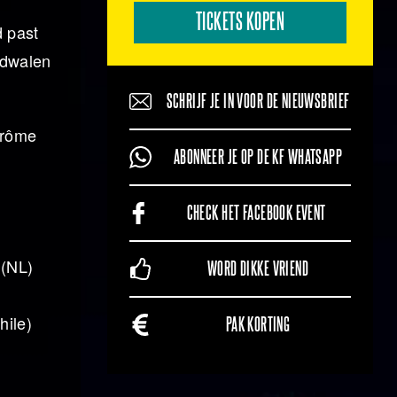
TICKETS KOPEN
d past
rdwalen
SCHRIJF JE IN VOOR DE NIEUWSBRIEF
érôme
ABONNEER JE OP DE KF WHATSAPP
CHECK HET FACEBOOK EVENT
 (NL)
WORD DIKKE VRIEND
hile)
PAK KORTING