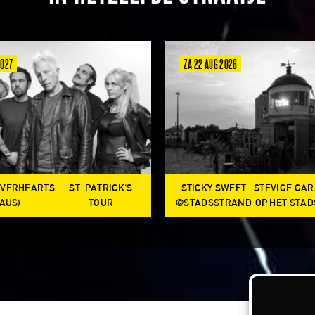
2027
ZA 22 AUG 2026
OVERHEARTS
ST. PATRICK'S
STICKY SWEET
STEVIGE GA
(AUS)
TOUR
@STADSSTRAND
OP HET STA