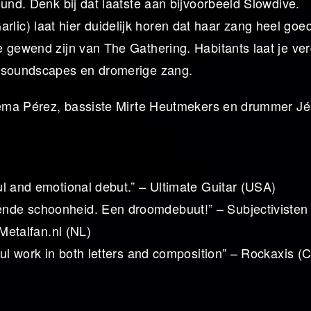
und. Denk bij dat laatste aan bijvoorbeeld Slowdive.
c) laat hier duidelijk horen dat haar zang heel goe
e gewend zijn van The Gathering. Habitants laat je ve
n soundscapes en dromerige zang.
e Gema Pérez, bassiste Mirte Heutmekers en drummer J
l and emotional debut.” – Ultimate Guitar (USA)
nde schoonheid. Een droomdebuut!” – Subjectivisten
 Metalfan.nl (NL)
ul work in both letters and composition” – Rockaxis (C