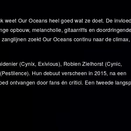
ck weet Our Oceans heel goed wat ze doet. De invloe
ge opbouw, melancholie, gitaarriffs en doordringend
 zanglijnen zoekt Our Oceans continu naar de climax,
denier (Cynix, Exivious), Robien Zielhorst (Cynic,
Pestilence). Hun debuut verscheen in 2015, na een
d ontvangen door fans én critici. Een tweede langspe