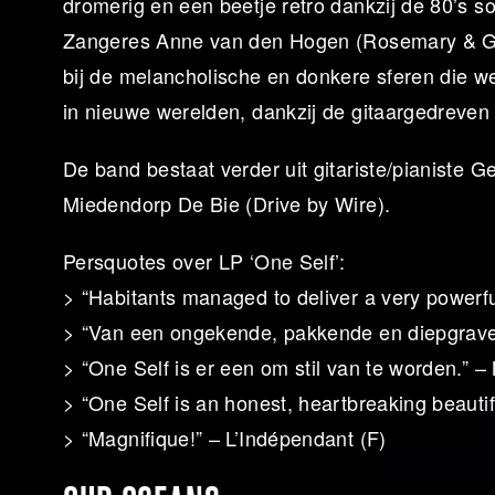
dromerig en een beetje retro dankzij de 80’s so
Zangeres Anne van den Hogen (Rosemary & Garli
bij de melancholische en donkere sferen die w
in nieuwe werelden, dankzij de gitaargedreve
De band bestaat verder uit gitariste/pianist
Miedendorp De Bie (Drive by Wire).
Persquotes over LP ‘One Self’:
> “Habitants managed to deliver a very powerfu
> “Van een ongekende, pakkende en diepgrave
> “One Self is er een om stil van te worden.” –
> “One Self is an honest, heartbreaking beautif
> “Magnifique!” – L’Indépendant (F)