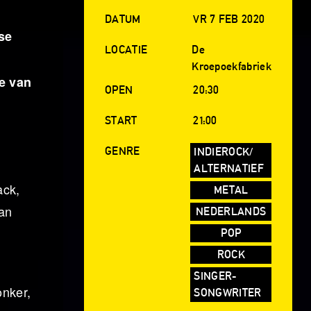
DATUM
VR 7 FEB 2020
se
LOCATIE
De
Kroepoekfabriek
e van
OPEN
20:30
START
21:00
GENRE
INDIEROCK/
ALTERNATIEF
ack,
METAL
dan
NEDERLANDS
POP
ROCK
SINGER-
onker,
SONGWRITER