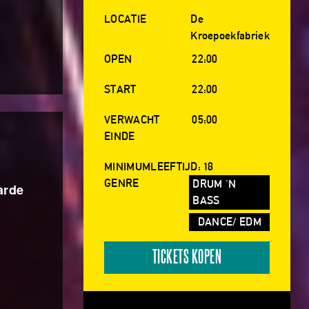
LOCATIE
De
Kroepoekfabriek
OPEN
22:00
START
22:00
VERWACHT
05:00
EINDE
MINIMUMLEEFTIJD: 18
GENRE
DRUM 'N
arde
BASS
DANCE/ EDM
TICKETS KOPEN