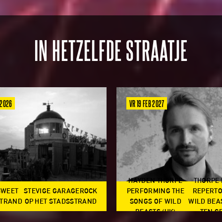
IN HETZELFDE STRAATJE
 2026
VR 19 FEB 2027
HAYDEN THORPE
THORPE
SWEET
STEVIGE GARAGEROCK
PERFORMING THE
REPERTO
TRAND
OP HET STADSSTRAND
SONGS OF WILD
WILD BEA
BEASTS (UK)
TEN G