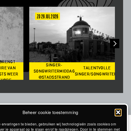
ZO 26 JUL 2026
V
 BRENGT
SINGER-
IRE VAN
TALENTVOLLE
SONGWRITERMIDDAG
STS WEER
SINGER/SONGWRITERS
@STADSSTRAND
@S
EHORE
Beheer cookie toestemming
 ervaringen te bieden, gebruiken wij technologieën zoals cookies om
ver je apparaat op te slaan en/of te raadplegen. Door in te stemmen met