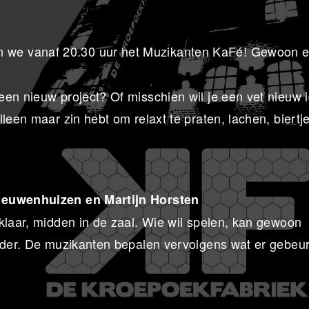
n we vanaf 20.30 uur het Muzikanten KaFé! Gewoon 
een nieuw project? Of misschien wil je een vet nieuw 
leen maar zin hebt om relaxt te praten, lachen, biertje
Nieuwenhuizen en Martijn Horsten
klaar, midden in de zaal. Wie wil spelen, kan gewoon
inder. De muzikanten bepalen vervolgens wat er gebeur