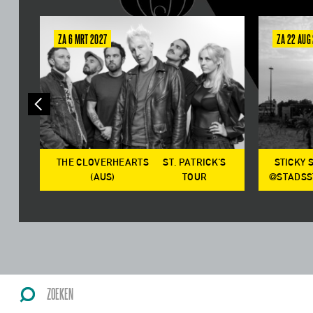
ZA 6 MRT 2027
ZA 22 AUG
THE CLOVERHEARTS
ST. PATRICK'S
STICKY 
OP
(AUS)
TOUR
@STADSS