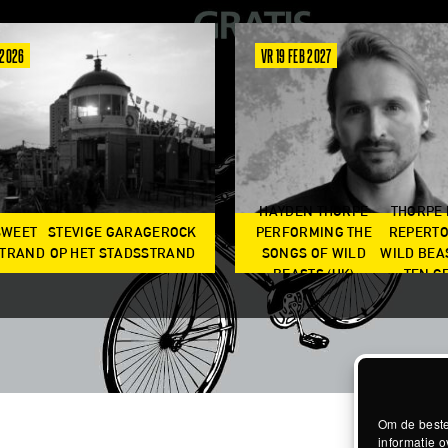
 2026
VR 19 FEB 2027
HAYDEN THORPE
THORPE
SWEET
STEVIGE GARAGEROCK
PERFORMING THE
REPERTO
TRAND
OP HET STADSSTRAND
SONGS OF WILD
WILD BEA
BEASTS (UK)
TEN G
Om de beste
informatie o