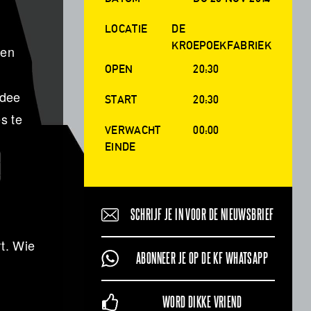
LOCATIE
DE
KROEPOEKFABRIEK
een
OPEN
20:30
idee
START
20:30
s te
VERWACHT
00:00
EINDE
SCHRIJF JE IN VOOR DE NIEUWSBRIEF
t. Wie
ABONNEER JE OP DE KF WHATSAPP
WORD DIKKE VRIEND