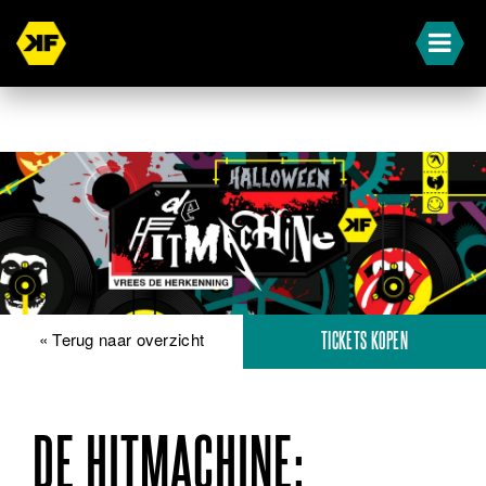
« Terug naar overzicht
TICKETS KOPEN
DE HITMACHINE: