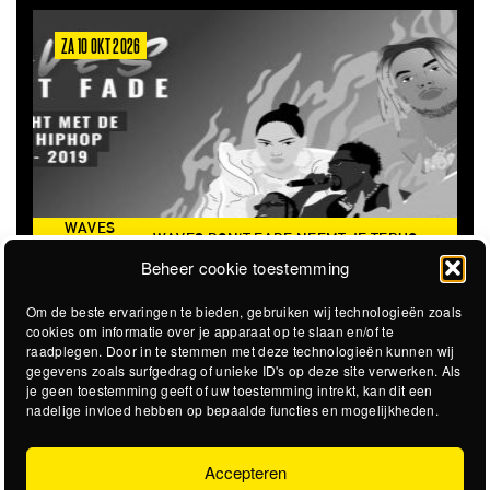
ZA 10 OKT 2026
WAVES
WAVES DON'T FADE NEEMT JE TERUG
DON’T
NAAR DE ICONISCHE ZOMER VAN 2016
Beheer cookie toestemming
FADE
Om de beste ervaringen te bieden, gebruiken wij technologieën zoals
cookies om informatie over je apparaat op te slaan en/of te
raadplegen. Door in te stemmen met deze technologieën kunnen wij
gegevens zoals surfgedrag of unieke ID's op deze site verwerken. Als
je geen toestemming geeft of uw toestemming intrekt, kan dit een
nadelige invloed hebben op bepaalde functies en mogelijkheden.
Accepteren