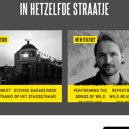
IN HETZELFDE STRAATJE
 2026
VR 19 FEB 2027
HAYDEN THORPE
THORPE
SWEET
STEVIGE GARAGEROCK
PERFORMING THE
REPERTO
TRAND
OP HET STADSSTRAND
SONGS OF WILD
WILD BEA
BEASTS (UK)
TEN G