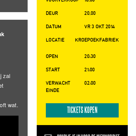
DEUR
20,00
DATUM
VR 3 OKT 2014
nk
LOCATIE
KROEPOEKFABRIEK
OPEN
20:30
START
21:00
j zal
VERWACHT
02:00
et
EINDE
oft wat.
TICKETS KOPEN