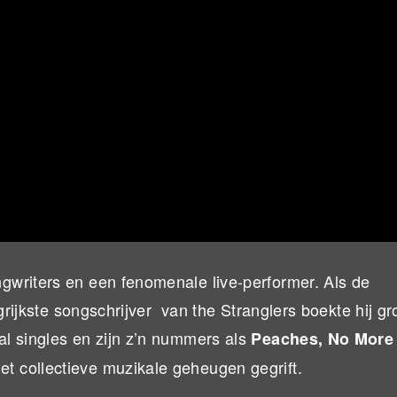
gwriters en een fenomenale live-performer. Als de
grijkste songschrijver van the Stranglers boekte hij gr
l singles en zijn z’n nummers als
Peaches, No More
et collectieve muzikale geheugen gegrift.