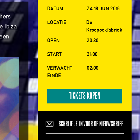
DATUM
ZA 18 JUN 2016
mers
LOCATIE
De
e Ibiza
Kroepoekfabriek
 een
OPEN
20:30
START
21:00
VERWACHT
02:00
EINDE
TICKETS KOPEN
SCHRIJF JE IN VOOR DE NIEUWSBRIEF