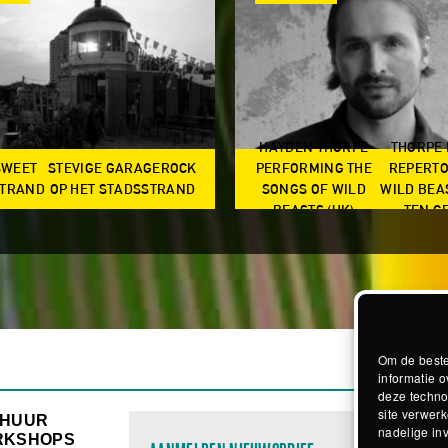
HAYDEN THORPE
THORPE
SWEET
STEVIGE GARAGEROCK
PERFORMING THE
REPERTO
TRAND
OP HET STADSSTRAND
SONGS OF WILD
WILD BEA
BEASTS (UK)
TEN G
Om de beste
informatie o
deze techno
site verwerk
RHUUR
nadelige in
RKSHOPS