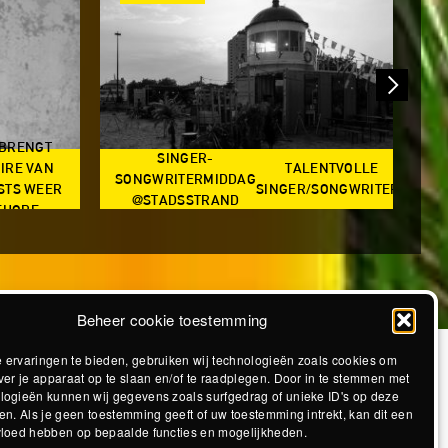
 BRENGT
SINGER-
IRE VAN
TALENTVOLLE
SONGWRITERMIDDAG
STS WEER
SINGER/SONGWRITERS
@STADSSTRAND
@S
EHORE
Beheer cookie toestemming
 ervaringen te bieden, gebruiken wij technologieën zoals cookies om
ver je apparaat op te slaan en/of te raadplegen. Door in te stemmen met
logieën kunnen wij gegevens zoals surfgedrag of unieke ID's op deze
en. Als je geen toestemming geeft of uw toestemming intrekt, kan dit een
vloed hebben op bepaalde functies en mogelijkheden.