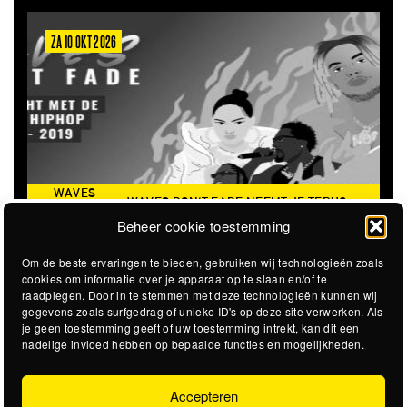
ZA 10 OKT 2026
WAVES
WAVES DON'T FADE NEEMT JE TERUG
DON’T
NAAR DE ICONISCHE ZOMER VAN 2016
Beheer cookie toestemming
FADE
Om de beste ervaringen te bieden, gebruiken wij technologieën zoals
cookies om informatie over je apparaat op te slaan en/of te
raadplegen. Door in te stemmen met deze technologieën kunnen wij
gegevens zoals surfgedrag of unieke ID's op deze site verwerken. Als
je geen toestemming geeft of uw toestemming intrekt, kan dit een
nadelige invloed hebben op bepaalde functies en mogelijkheden.
Accepteren