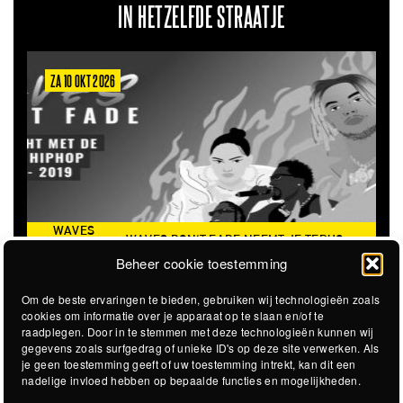
IN HETZELFDE STRAATJE
ZA 10 OKT 2026
WAVES
WAVES DON'T FADE NEEMT JE TERUG
DON’T
NAAR DE ICONISCHE ZOMER VAN 2016
Beheer cookie toestemming
FADE
Om de beste ervaringen te bieden, gebruiken wij technologieën zoals
cookies om informatie over je apparaat op te slaan en/of te
raadplegen. Door in te stemmen met deze technologieën kunnen wij
gegevens zoals surfgedrag of unieke ID's op deze site verwerken. Als
je geen toestemming geeft of uw toestemming intrekt, kan dit een
nadelige invloed hebben op bepaalde functies en mogelijkheden.