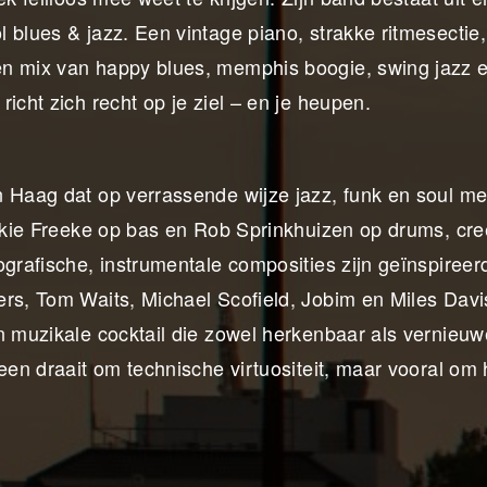
blues & jazz. Een vintage piano, strakke ritmesectie,
en mix van happy blues, memphis boogie, swing jazz e
icht zich recht op je ziel – en je heupen.
n Haag dat op verrassende wijze jazz, funk en soul me
ikkie Freeke op bas en Rob Sprinkhuizen op drums, cre
ografische, instrumentale composities zijn geïnspireer
ers, Tom Waits, Michael Scofield, Jobim en Miles Dav
n muzikale cocktail die zowel herkenbaar als vernieuw
een draait om technische virtuositeit, maar vooral om 