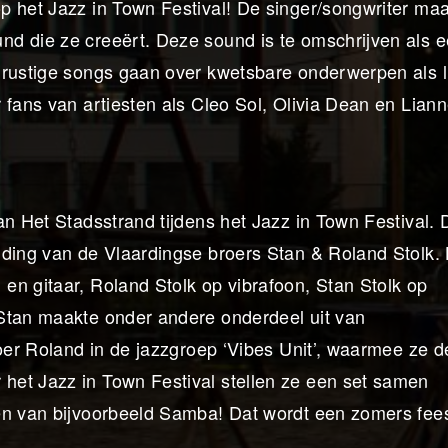
p het Jazz in Town Festival! De singer/songwriter maa
d die ze creeërt. Deze sound is te omschrijven als 
 rustige songs gaan over kwetsbare onderwerpen als l
 fans van artiesten als Cleo Sol, Olivia Dean en Lian
an Het Stadsstrand tijdens het Jazz in Town Festival.
iding van de Vlaardingse broers Stan & Roland Stolk. 
en gitaar, Roland Stolk op vibrafoon, Stan Stolk op
 Stan maakte onder andere onderdeel uit van
roer Roland in de jazzgroep ‘Vibes Unit’, waarmee ze d
het Jazz in Town Festival stellen ze een set samen
en van bijvoorbeeld Samba! Dat wordt een zomers fees