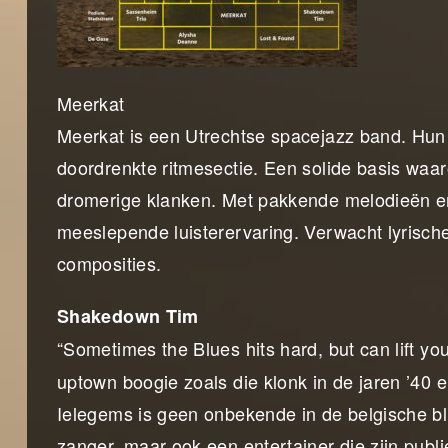
Meerkat
Meerkat is een Utrechtse spacejazz band. Hun
doordrenkte ritmesectie. Een solide basis waar
dromerige klanken. Met pakkende melodieën en
meeslepende luisterervaring. Verwacht lyrisch
composities.
Shakedown Tim
“Sometimes the Blues hits hard, but can lift you
uptown boogie zoals die klonk in de jaren ’40 
Ielegems is geen onbekende in de belgische blue
zanger, maar ook een entertainer die zijn publi