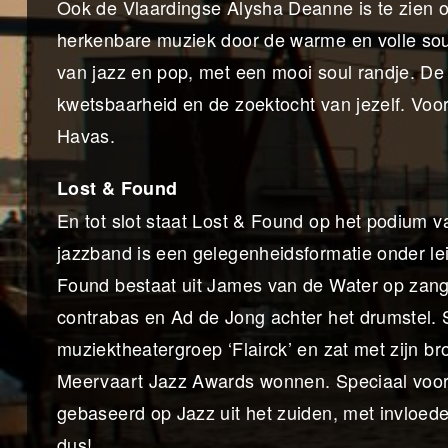
Ook de Vlaardingse Alysha Deanne is te zien o
herkenbare muziek door de warme en volle soun
van jazz en pop, met een mooi soul randje. De
kwetsbaarheid en de zoektocht van jezelf. Voor
Havas.
Lost & Found
En tot slot staat Lost & Found op het podium v
jazzband is een gelegenheidsformatie onder le
Found bestaat uit James van de Water op zang 
contrabas en Ad de Jong achter het drumstel.
muziektheatergroep ‘Flairck’ en zat met zijn b
Meervaart Jazz Awards wonnen. Speciaal voor 
gebaseerd op Jazz uit het zuiden, met invloed
dus!