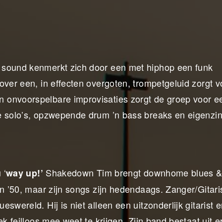
 sound kenmerkt zich door een met hiphop een funk
over een, in effecten overgoten, trompetgeluid zorgt v
 onvoorspelbare improvisaties zorgt de groep voor e
e solo’s, opzwepende drum ’n bass breaks en eigenzi
 ‘
Shakedown Tim brengt downhome blues 
way up!’
en ’50, maar zijn songs zijn hedendaags. Zanger/Gitari
swereld. Hij is niet alleen een uitzonderlijk gitarist 
ek feilloos mee weet te krijgen. Zijn band bestaat uit 