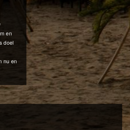
e
lm en
s doel
n nu en