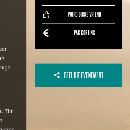
WORD DIKKE VRIEND
PAK KORTING
oor
en
nnige
DEEL DIT EVENEMENT
&
st Tim
en
ervaren