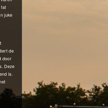
 fat
n juke
t
ëert de
d door
is. Deze
end is.
het