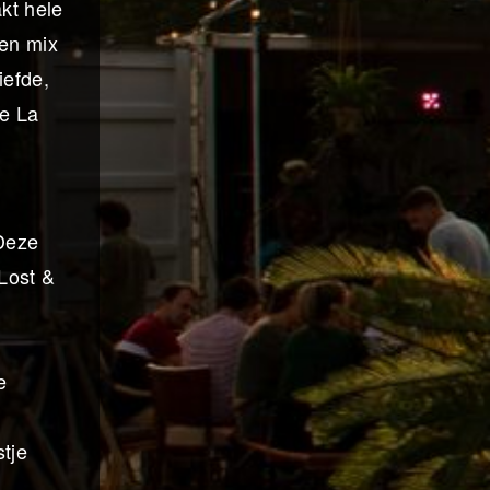
kt hele
een mix
iefde,
ne La
 Deze
Lost &
e
tje