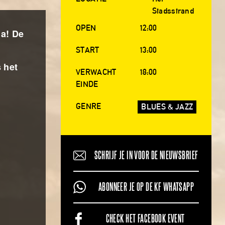
Stadsstrand
OPEN
12:00
ma! De
START
13:00
s het
VERWACHT
18:00
EINDE
GENRE
BLUES & JAZZ
SCHRIJF JE IN VOOR DE NIEUWSBRIEF
ABONNEER JE OP DE KF WHATSAPP
CHECK HET FACEBOOK EVENT