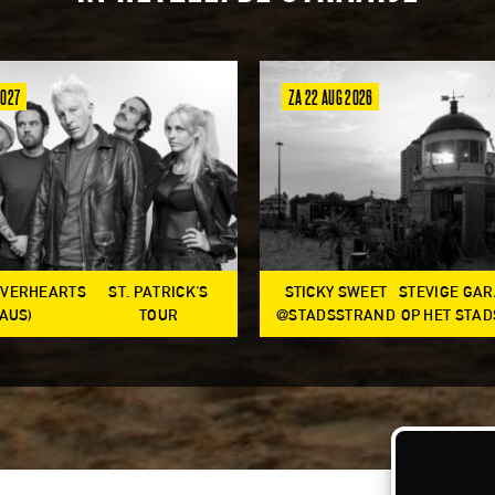
2027
ZA 22 AUG 2026
OVERHEARTS
ST. PATRICK'S
STICKY SWEET
STEVIGE GA
(AUS)
TOUR
@STADSSTRAND
OP HET STA