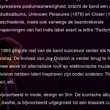
expressieve podiumaanwezigheid, bracht de band een
studioalbums, Unknown Pleasures (1979) en Closer (1
kgeschiedenis, mede ook vanwege de baanbrekende
spanningen van het Indie label avant la lettre “Factor
 1980 ging de rest van de band succesvol verder als
day. De invloed van Joy Division is verder terug te h
new wave tot alternatieve rock en elektronische muzie
Division hebben laten inspireren zijn onder anderen: T
ol, etc.
bijvoorbeeld in mode, design en film. De iconische a
ville, is bijvoorbeeld uitgegroeid tot een klassiek cu