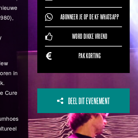
 nieuwe
980),
ABONNEER JE OP DE KF WHATSAPP
y
WORD DIKKE VRIEND
PAK KORTING
 New
oren in
k.
he Cure
DEEL DIT EVENEMENT
lbumhoes
ltureel