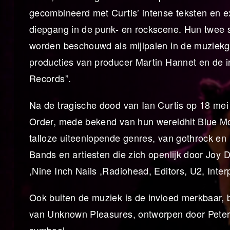
gecombineerd met Curtis’ intense teksten en 
diepgang in de punk- en rockscene. Hun twee 
worden beschouwd als mijlpalen in de muzie
producties van producer Martin Hannet en de in
Records”.
Na de tragische dood van Ian Curtis op 18 mei
Order, mede bekend van hun wereldhit Blue Mon
talloze uiteenlopende genres, van gothrock en 
Bands en artiesten die zich openlijk door Joy 
,Nine Inch Nails ,Radiohead, Editors, U2, Interp
Ook buiten de muziek is de invloed merkbaar, 
van Unknown Pleasures, ontworpen door Peter Sa