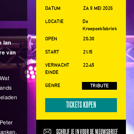
DATUM
ZA 9 MEI 2026
LOCATIE
De
Kroepoekfabriek
OPEN
20:30
n Ian
ire van
START
21:15
VERWACHT
22:45
EINDE
 Wat
GENRE
TRIBUTE
bands
geladen
TICKETS KOPEN
Peter
lanken,
SCHRIJF JE IN VOOR DE NIEUWSBRIEF