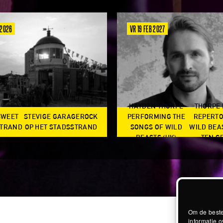
 2026
VR 19 FEB 2027
HAYDEN THORPE
THORPE
SWEET
STEVIGE GARAGEROCK
PERFORMING THE
REPERTO
TRAND
OP HET STADSSTRAND
SONGS OF WILD
WILD BEA
BEASTS (UK)
TEN G
Om de beste
informatie o