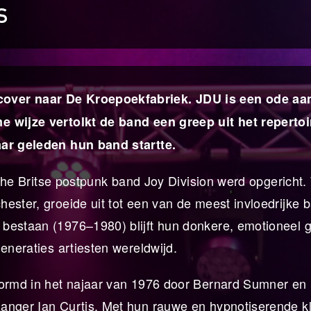
S
cover naar De Kroepoekfabriek. JDU is een ode aa
e wijze vertolkt de band een greep uit het reperto
aar geleden hun band startte.
ische Britse postpunk band Joy Division werd opgericht.
ester, groeide uit tot een van de meest invloedrijke 
 bestaan (1976–1980) blijft hun donkere, emotioneel 
eneraties artiesten wereldwijd.
vormd in het najaar van 1976 door Bernard Sumner en 
zanger Ian Curtis. Met hun rauwe en hypnotiserende k