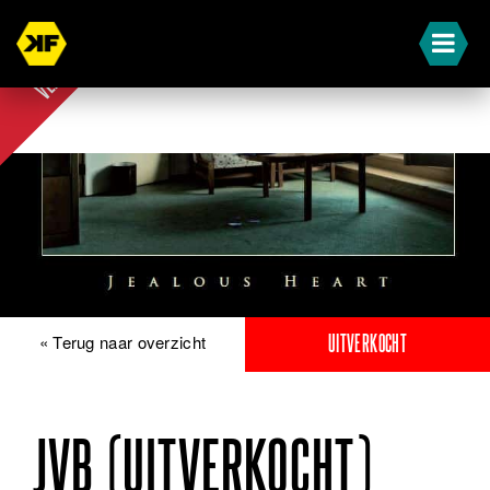
UIT-
VERKOCHT
« Terug naar overzicht
UITVERKOCHT
JVB (UITVERKOCHT)