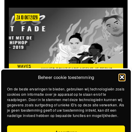
ZA 10 OKT 2026
WAVES
WAVES DON'T FADE NEEMT JE TERUG
DON’T
NAAR DE ICONISCHE ZOMER VAN 2016
Beheer cookie toestemming
FADE
Om de beste ervaringen te bieden, gebruiken wij technologieën zoals
cookies om informatie over je apparaat op te slaan en/of te
raadplegen. Door in te stemmen met deze technologieën kunnen wij
gegevens zoals surfgedrag of unieke ID's op deze site verwerken. Als
je geen toestemming geeft of uw toestemming intrekt, kan dit een
nadelige invloed hebben op bepaalde functies en mogelijkheden.