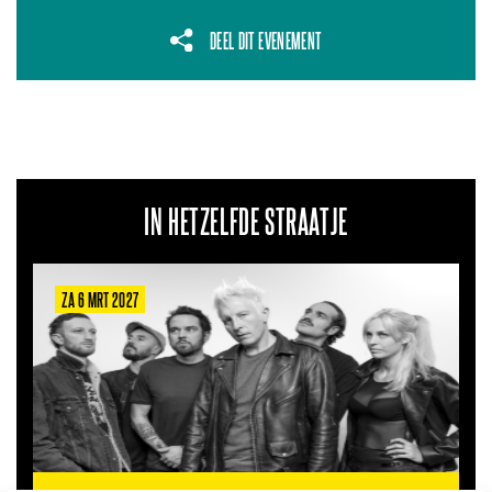
DEEL DIT EVENEMENT
IN HETZELFDE STRAATJE
ZA 6 MRT 2027
ZA 2