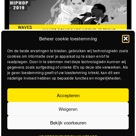
WAVES
WAVES DON'T FADE NEEMT JE TERUG
DON’T
THE CLO
NAAR DE ICONISCHE ZOMER VAN 2016
Beheer cookie toestemming
FADE
Om de beste ervaringen te bieden, gebruiken wij technologieën zoals
cookies om informatie over je apparaat op te slaan en/of te
raadplegen. Door in te stemmen met deze technologieën kunnen wij
gegevens zoals surfgedrag of unieke ID's op deze site verwerken. Als
je geen toestemming geeft of uw toestemming intrekt, kan dit een
nadelige invloed hebben op bepaalde functies en mogelijkheden.
Accepteren
Weigeren
Bekijk voorkeuren