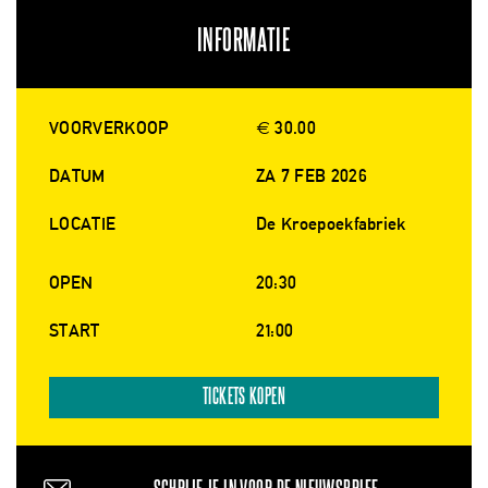
INFORMATIE
VOORVERKOOP
€ 30.00
DATUM
ZA 7 FEB 2026
LOCATIE
De Kroepoekfabriek
OPEN
20:30
START
21:00
TICKETS KOPEN