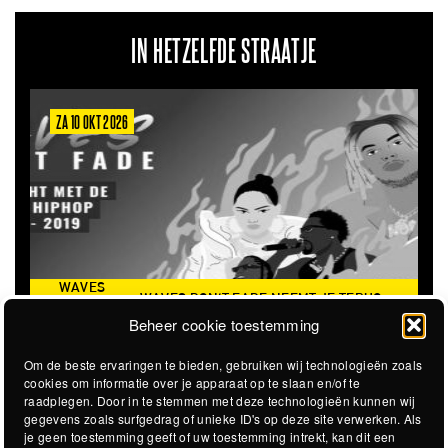
IN HETZELFDE STRAATJE
A 10 OKT 2026
ZA 6 MRT
WAVES
WAVES DON'T FADE NEEMT JE TERUG
DON’T
THE CLO
NAAR DE ICONISCHE ZOMER VAN 2016
Beheer cookie toestemming
FADE
Om de beste ervaringen te bieden, gebruiken wij technologieën zoals
cookies om informatie over je apparaat op te slaan en/of te
raadplegen. Door in te stemmen met deze technologieën kunnen wij
gegevens zoals surfgedrag of unieke ID's op deze site verwerken. Als
je geen toestemming geeft of uw toestemming intrekt, kan dit een