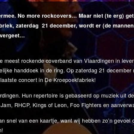
ermee. No more rockcovers… Maar niet (te erg) get
abriek, zaterdag 21 december, wordt er (de mannen
r vergeet…
je de meest rockende coverband van Vlaardingen in leve
ordelijke handdoek in de ring. Op zaterdag 21 decembe
d laatste concert in De Kroepoekfabriek!
rdingen. Hun repertoire is gebaseerd op muziek uit de
l Jam, RHCP, Kings of Leon, Foo Fighters en aanverw
dan snel van een kaartje, want wij hebben zo’n gevoel 
n!