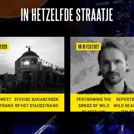
IN HETZELFDE STRAATJE
 2026
VR 19 FEB 2027
HAYDEN THORPE
THORPE
SWEET
STEVIGE GARAGEROCK
PERFORMING THE
REPERTO
TRAND
OP HET STADSSTRAND
SONGS OF WILD
WILD BEA
BEASTS (UK)
TEN G