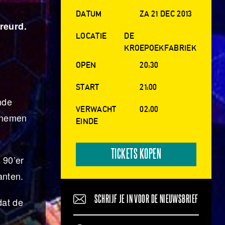
DATUM
ZA 21 DEC 2013
reurd.
LOCATIE
DE
KROEPOEKFABRIEK
OPEN
20:30
START
21:00
nde
VERWACHT
02:00
r nemen
EINDE
TICKETS KOPEN
 90’er
anten.
SCHRIJF JE IN VOOR DE NIEUWSBRIEF
dat de