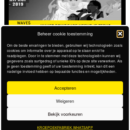
WAVES
WAVES DON'T FADE NEEMT JE TERUG
DON’T
NAAR DE ICONISCHE ZOMER VAN 2016
Beheer cookie toestemming
FADE
Om de beste ervaringen te bieden, gebruiken wij technologieën zoals
cookies om informatie over je apparaat op te slaan en/of te
raadplegen. Door in te stemmen met deze technologieën kunnen wij
gegevens zoals surfgedrag of unieke ID's op deze site verwerken. Als
je geen toestemming geeft of uw toestemming intrekt, kan dit een
nadelige invloed hebben op bepaalde functies en mogelijkheden.
Accepteren
Weigeren
Bekijk voorkeuren
KROEPOEKFABRIEK WHATSAPP