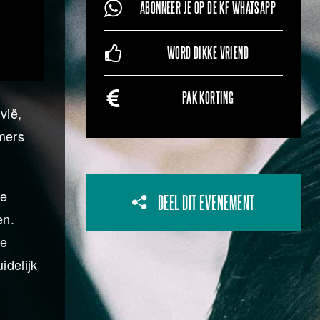
ABONNEER JE OP DE KF WHATSAPP
WORD DIKKE VRIEND
PAK KORTING
vië,
mmers
de
DEEL DIT EVENEMENT
en.
de
idelijk