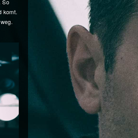
. So
d komt.
 weg.