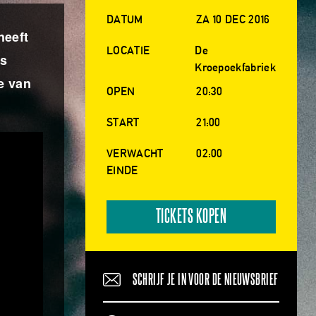
DATUM
ZA 10 DEC 2016
heeft
LOCATIE
De
is
Kroepoekfabriek
e van
OPEN
20:30
START
21:00
VERWACHT
02:00
EINDE
TICKETS KOPEN
SCHRIJF JE IN VOOR DE NIEUWSBRIEF