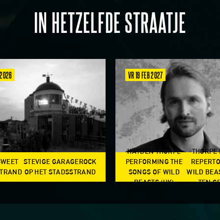
IN HETZELFDE STRAATJE
 2026
VR 19 FEB 2027
HAYDEN THORPE
THORPE
SWEET
STEVIGE GARAGEROCK
PERFORMING THE
REPERTO
TRAND
OP HET STADSSTRAND
SONGS OF WILD
WILD BEA
BEASTS (UK)
TEN G