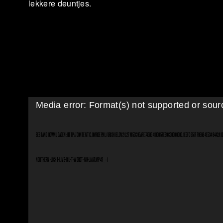
lekkere deuntjes.
Media error: Format(s) not supported or sour
VIDEOSPELER
BESTAND DOWNLOADEN: HTTP://CONTENT1C.OMROEP.NL/URISHIELDV2/L27M5CC95AFE745D541D0057E39C00000000.1E5FC651779E6B4E5349442A1D
NORTHERN-LIGHT-LIVE-BIJ-T-WORDT-NU-LAAT.MP4?_=1