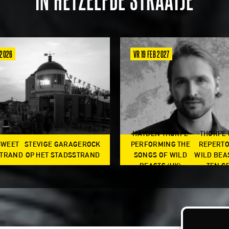
IN HETZELFDE STRAATJE
 2026
VR 19 FEB 2027
HAYDEN THORPE
THORPE
SWEET
STEVIGE GARAGEROCK
PERFORMING THE
REPERTO
TRAND
OP HET STADSSTRAND
SONGS OF WILD
WILD BEA
BEASTS (UK)
TEN G