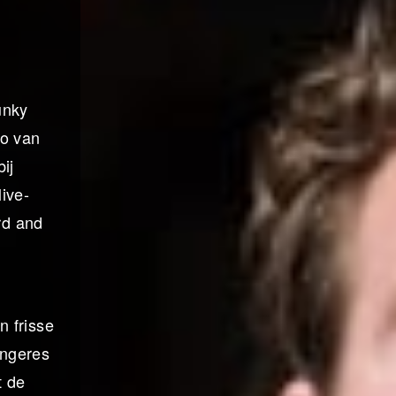
unky
io van
ij
ive-
rd and
n frisse
angeres
t de