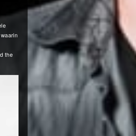
ele
 waarin
nd the