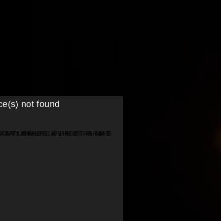
ce(s) not found
C43D6D/PORTAL/RADIOMANAGER/VIDEO_ARCHIVE/RADIO2/2016/07/14/6391-MARVIN-DEE-