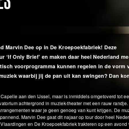
ES
nd Marvin Dee op in De Kroepoekfabriek! Deze
r ‘If Only Brief’ en maken daar heel Nederland me
astisch voorprogramma kunnen regelen in de vorm 
 muziek waarbij jij de pan uit kan swingen? Dan kom
 Capelle aan den IJssel, maar is inmiddels omgetoverd tot e
vatorium achtergrond in muziek-theater met een rauw randje.
arrangementen waar je geen genoeg van kunt krijgen. De muz
spannend. Marvin Dee gaat dit najaar op tour door heel Nede
in Vlaardingen en De Kroepoekfabriek trakteren op een avond 