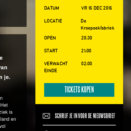
DATUM
VR 16 DEC 2016
LOCATIE
De
Kroepoekfabriek
OPEN
20:30
START
21:00
e
VERWACHT
02:00
van
EINDE
 je.
TICKETS KOPEN
en
 Het
iek is
SCHRIJF JE IN VOOR DE NIEUWSBRIEF
rland en
vol