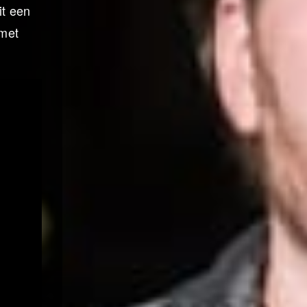
it een
 met