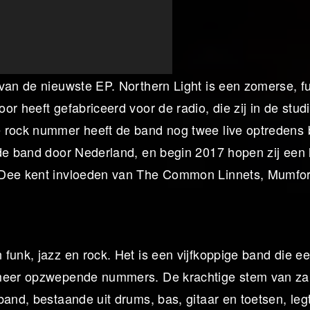
 van de nieuwste EP. Northern Light is een zomerse, f
r heeft gefabriceerd voor de radio, die zij in de stud
 rock nummer heeft de band nog twee live optredens b
de band door Nederland, en begin 2017 hopen zij een l
n Dee kent invloeden van The Common Linnets, Mumfo
funk, jazz en rock. Het is een vijfkoppige band die ee
n meer opzwepende nummers. De krachtige stem van z
band, bestaande uit drums, bas, gitaar en toetsen, leg