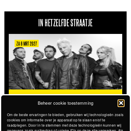
IN HETZELFDE STRAATJE
ZA 6 MRT 2027
ZA 2
THE CLOVERHEARTS (AUS)
ST. PATRICK'S TOUR
@
Beheer cookie toestemming
Om de beste ervaringen te bieden, gebruiken wij technologieën zoals
cookies om informatie over je apparaat op te slaan en/of te
raadplegen. Door in te stemmen met deze technologieën kunnen wij
gegevens zoals surfgedrag of unieke ID's op deze site verwerken. Als