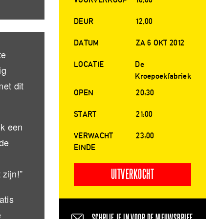
DEUR
12,00
DATUM
ZA 6 OKT 2012
te
LOCATIE
De
ig
Kroepoekfabriek
et dit
OPEN
20:30
START
21:00
ok een
VERWACHT
23:00
 de
EINDE
zijn!”
UITVERKOCHT
atis
e
SCHRIJF JE IN VOOR DE NIEUWSBRIEF