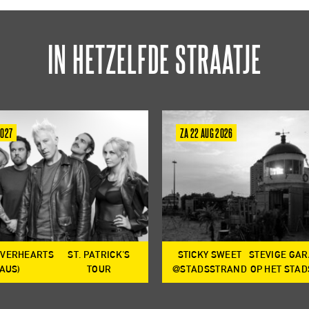
IN HETZELFDE STRAATJE
2027
ZA 22 AUG 2026
OVERHEARTS
ST. PATRICK'S
STICKY SWEET
STEVIGE GA
(AUS)
TOUR
@STADSSTRAND
OP HET STA