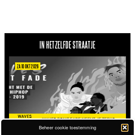
IN HETZELFDE STRAATJE
26
ZA 6 MRT 2027
WAVES DON'T FADE NEEMT JE TERUG
THE CLOVERHEAR
NAAR DE ICONISCHE ZOMER VAN 2016
Beheer cookie toestemming