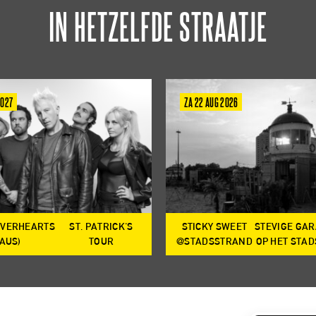
IN HETZELFDE STRAATJE
2027
ZA 22 AUG 2026
OVERHEARTS
ST. PATRICK'S
STICKY SWEET
STEVIGE GA
(AUS)
TOUR
@STADSSTRAND
OP HET STA