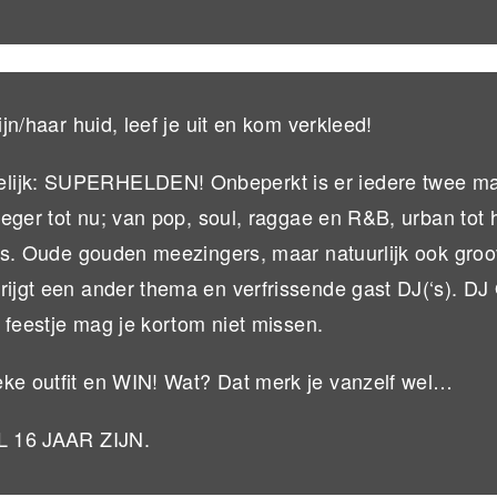
ijn/haar huid, leef je uit en kom verkleed!
melijk: SUPERHELDEN! Onbeperkt is er iedere twee 
roeger tot nu; van pop, soul, raggae en R&B, urban tot 
bass. Oude gouden meezingers, maar natuurlijk ook gro
rijgt een ander thema en verfrissende gast DJ(‘s). DJ
t feestje mag je kortom niet missen.
eke outfit en WIN! Wat? Dat merk je vanzelf wel…
16 JAAR ZIJN.