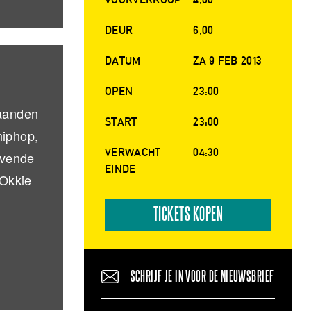
DEUR
6,00
DATUM
ZA 9 FEB 2013
OPEN
23:00
maanden
START
23:00
hiphop,
VERWACHT
04:30
ovende
EINDE
 Okkie
TICKETS KOPEN
SCHRIJF JE IN VOOR DE NIEUWSBRIEF