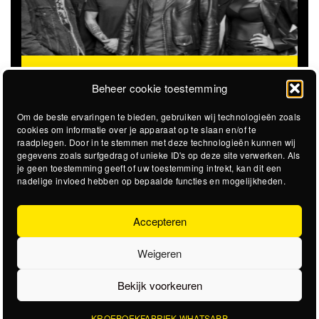
STICKY SWEET
ST
(AUS)
ST. PATRICK'S TOUR
@STADSSTRAND
Beheer cookie toestemming
Om de beste ervaringen te bieden, gebruiken wij technologieën zoals
cookies om informatie over je apparaat op te slaan en/of te
raadplegen. Door in te stemmen met deze technologieën kunnen wij
gegevens zoals surfgedrag of unieke ID's op deze site verwerken. Als
je geen toestemming geeft of uw toestemming intrekt, kan dit een
nadelige invloed hebben op bepaalde functies en mogelijkheden.
Accepteren
Weigeren
Bekijk voorkeuren
KROEPOEKFABRIEK WHATSAPP